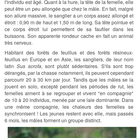
l'individu est âgé. Quant à la hure, la tête de la femelle, elle
peut être un peu allongée que chez le mâle. En fait, malgré
son allure massive, le sanglier a un corps assez allongé et
étroit : 0,90 m de haut et 1,50 m de long. Sa tête pointue et
ce corps étroit lui permettent de sa faufiler dans les
buissons. Son apparente rondeur cache en fait un animal
très nerveux.
Habitant des forêts de feuillus et des forêts résineux-
feuillus en Europe et en Asie, les sangliers, de leur nom
latin
Sus scrofa
, sont plutôt sédentaires. S'ils sont trop
dérangés, par la chasse notamment, ils peuvent cependant
parcourir 20 à 30 km par jour. Tandis que les mâles se la
jouent en solo, excepté pendant les périodes de rut, les
femelles aiment à se regrouper et vivent "en compagnie"
de 10 à 20 individus, menée par une laie dominante. Dans
une même compagnie, les chaleurs des femelles se
synchronisent ! Les jeunes restent avec elle, mais passés
6 mois, les mâles forment un groupe distinct.