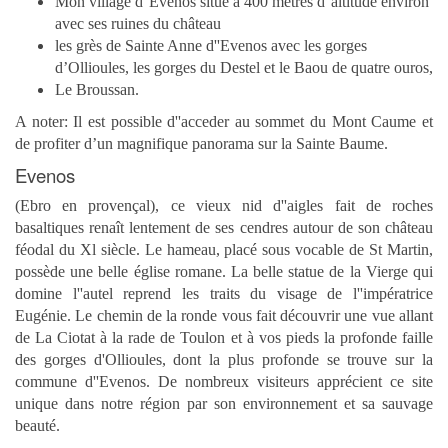
Mon village d''Evenos situé à 400 mètres d''altitude environ
avec ses ruines du château
les grès de Sainte Anne d''Evenos avec les gorges
d’Ollioules, les gorges du Destel et le Baou de quatre ouros,
Le Broussan.
A noter: Il est possible d''acceder au sommet du Mont Caume et
de profiter d’un magnifique panorama sur la Sainte Baume.
Evenos
(Ebro en provençal), ce vieux nid d''aigles fait de roches
basaltiques renaît lentement de ses cendres autour de son château
féodal du Xl siècle. Le hameau, placé sous vocable de St Martin,
possède une belle église romane. La belle statue de la Vierge qui
domine l''autel reprend les traits du visage de l''impératrice
Eugénie. Le chemin de la ronde vous fait découvrir une vue allant
de La Ciotat à la rade de Toulon et à vos pieds la profonde faille
des gorges d'Ollioules, dont la plus profonde se trouve sur la
commune d''Evenos. De nombreux visiteurs apprécient ce site
unique dans notre région par son environnement et sa sauvage
beauté.