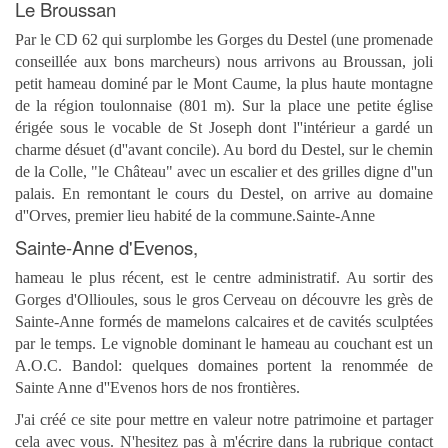
Le Broussan
Par le CD 62 qui surplombe les Gorges du Destel (une promenade
conseillée aux bons marcheurs) nous arrivons au Broussan, joli
petit hameau dominé par le Mont Caume, la plus haute montagne
de la région toulonnaise (801 m). Sur la place une petite église
érigée sous le vocable de St Joseph dont l''intérieur a gardé un
charme désuet (d''avant concile). Au bord du Destel, sur le chemin
de la Colle, "le Château" avec un escalier et des grilles digne d''un
palais. En remontant le cours du Destel, on arrive au domaine
d''Orves, premier lieu habité de la commune.Sainte-Anne
Sainte-Anne d'Evenos,
hameau le plus récent, est le centre administratif. Au sortir des
Gorges d'Ollioules, sous le gros Cerveau on découvre les grès de
Sainte-Anne formés de mamelons calcaires et de cavités sculptées
par le temps. Le vignoble dominant le hameau au couchant est un
A.O.C. Bandol: quelques domaines portent la renommée de
Sainte Anne d''Evenos hors de nos frontières.
J'ai créé ce site pour mettre en valeur notre patrimoine et partager
cela avec vous.
N'hesitez pas à m'écrire dans la rubrique contact